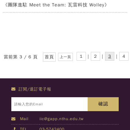
《團隊進駐 Meet the Team: 瓦雷科技 Wolley》
1
|
2
|
3
|
4
當前第 3 / 6 頁
首頁
上一頁
訂閱/退訂電子報
Mail
iic@gapp.nthu.edu.tw
TEL
03-5742400